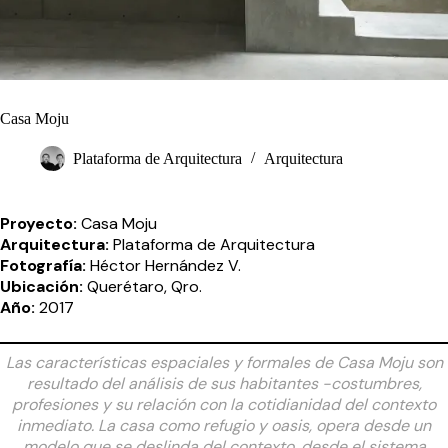
Casa Moju
Plataforma de Arquitectura
Arquitectura
Proyecto:
Casa Moju
Arquitectura:
Plataforma de Arquitectura
Fotografía:
Héctor Hernández V.
Ubicación:
Querétaro, Qro.
Año:
2017
Las características espaciales y formales de Casa Moju son
resultado del análisis de sus habitantes -costumbres,
profesiones y su relación con la cotidianidad del contexto
inmediato. La casa como refugio y oasis, opera desde un
modelo que se deslinda del contexto, desde el sistema