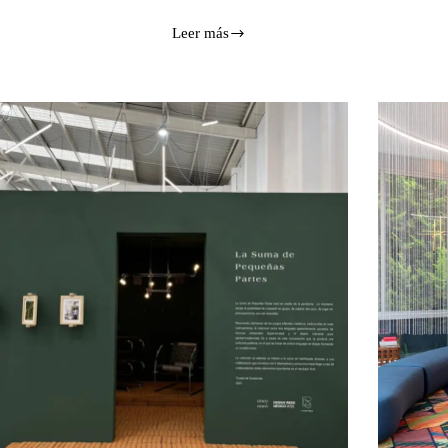
Leer más
Diseño
artesanal
Vol.
2