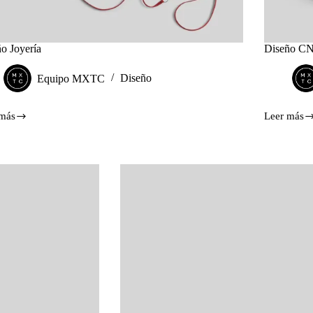
o Joyería
Diseño C
Equipo MXTC
Diseño
 más
Leer más
ño
Diseño
ía
CNC