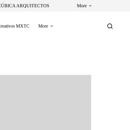
CÚBICA ARQUITECTOS
More
reativos MXTC
More