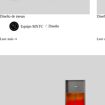
Diseño de mesas
Diseñ
Equipo MXTC
Diseño
Leer más
Leer
Diseño
Dise
de
Joyer
mesas