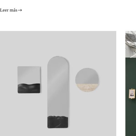
Leer más
Bancos
inéditos