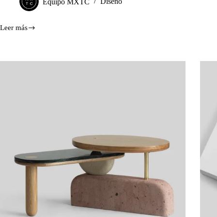
Equipo MXTC
Diseño
Leer más
Diseño
natural