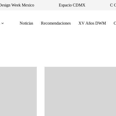
Design Week Mexico
Espacio CDMX
C 
Noticias
Recomendaciones
XV Años DWM
C