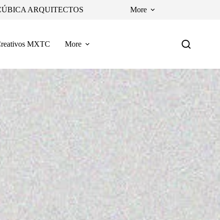
CÚBICA ARQUITECTOS
More
reativos MXTC
More