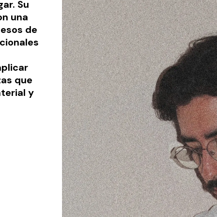
gar. Su
on una
cesos de
cionales
plicar
zas que
terial y