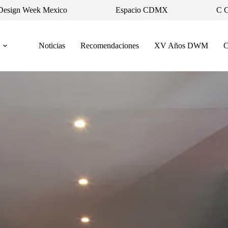
Design Week Mexico
Espacio CDMX
C 
Noticias
Recomendaciones
XV Años DWM
C