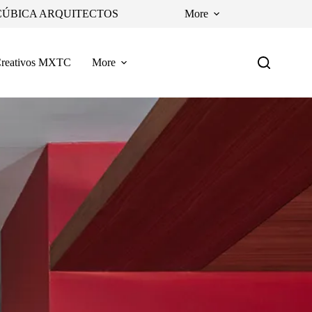
CÚBICA ARQUITECTOS
More
reativos MXTC
More