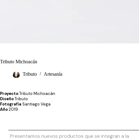
Tributo Michoacán
Tributo
Artesanía
Proyecto
Tributo Michoacán
Diseño
Tributo
Fotografía
Santiago Vega
Año
2019
Presentamos nuevos productos que se integran a la