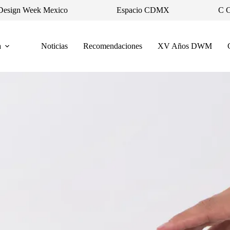
Design Week Mexico
Espacio CDMX
C 
a
Noticias
Recomendaciones
XV Años DWM