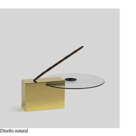
|
BRAG
Arquitectos
Diseño natural