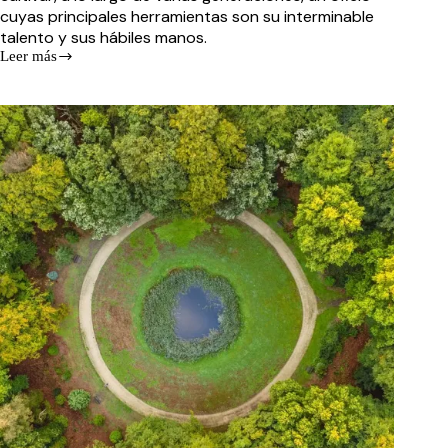
cuyas principales herramientas son su interminable
talento y sus hábiles manos.
Leer más
140
años
de
tradición
alfarera