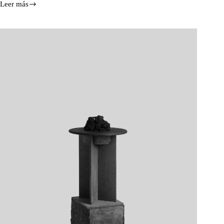
Leer más
Diseño
natural