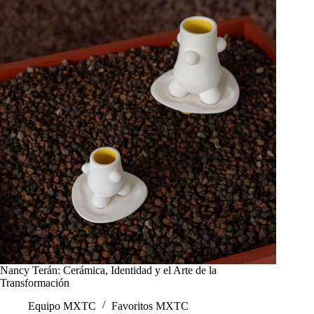
papel
y
poesía
desde
Aguascalientes
Nancy Terán: Cerámica, Identidad y el Arte de la
Transformación
Equipo MXTC
Favoritos MXTC