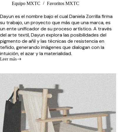
Equipo MXTC
Favoritos MXTC
Dayun es el nombre bajo el cual Daniela Zorrilla firma
su trabajo, un proyecto que más que una marca, es
un ente unificador de su proceso artístico. A través
del arte textil, Dayun explora las posibilidades del
pigmento de añil y las técnicas de resistencia en
teñido, generando imágenes que dialogan con la
intuición, el azar y la materialidad.
Leer más
Dayun:
Creación
Textil
desde
la
Intuición
y
el
Pigmento