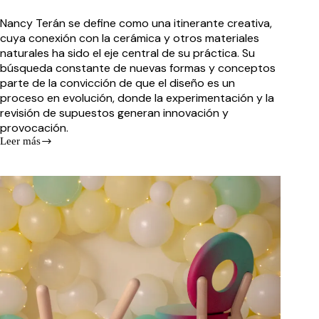
Nancy Terán se define como una itinerante creativa,
cuya conexión con la cerámica y otros materiales
naturales ha sido el eje central de su práctica. Su
búsqueda constante de nuevas formas y conceptos
parte de la convicción de que el diseño es un
proceso en evolución, donde la experimentación y la
revisión de supuestos generan innovación y
provocación.
Leer más
Nancy
Terán:
Cerámica,
Identidad
y
el
Arte
de
la
Transformación