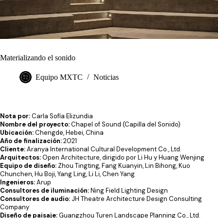
Materializando el sonido
Equipo MXTC
Noticias
Nota por:
Carla Sofía Elizundia
Nombre del proyecto:
Chapel of Sound (Capilla del Sonido)
Ubicación:
Chengde, Hebei, China
Año de finalización:
2021
Cliente:
Aranya International Cultural Development Co., Ltd.
Arquitectos:
Open Architecture
, dirigido por Li Hu y Huang Wenjing
Equipo de diseño:
Zhou Tingting, Fang Kuanyin, Lin Bihong, Kuo
Chunchen, Hu Boji, Yang Ling, Li Li, Chen Yang
Ingenieros:
Arup
Consultores de iluminación:
Ning Field Lighting Design
Consultores de audio:
JH Theatre Architecture Design Consulting
Company
Diseño de paisaje:
Guangzhou Turen Landscape Planning Co., Ltd.