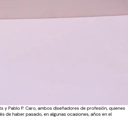
ts y Pablo P. Caro, ambos diseñadores de profesión, quienes
ués de haber pasado, en algunas ocasiones, años en el